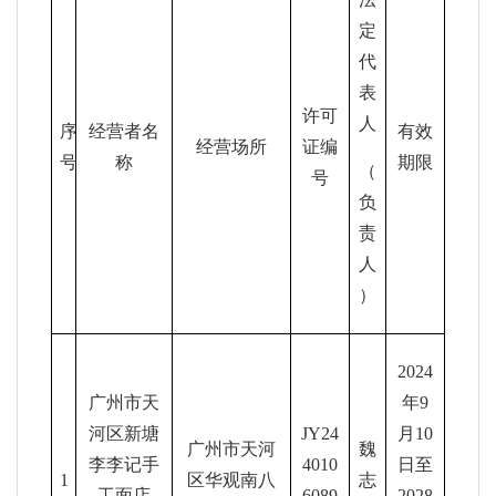
定
代
表
许可
人
序
经营者名
有效
经营场所
证编
号
称
期限
（
号
负
责
人
）
2024
广州市天
年9
河区新塘
JY24
月10
广州市天河
魏
李李记手
4010
日至
1
区华观南八
志
工面店
6089
2028