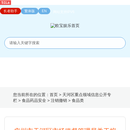
51La
长者助手
繁体版
EN
网站支持IPV6
首页
天河动态
走进天河
政务服务
政务公开
营商环境
互动交流
工作机构
您当前所在的位置：
首页
>
天河区重点领域信息公开专
栏
>
食品药品安全
>
注销撤销
>
食品类